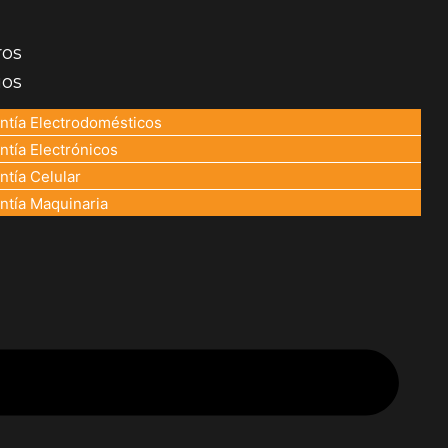
Me
ros
ios
ntía Electrodomésticos
ntía Electrónicos
ntía Celular
ntía Maquinaria