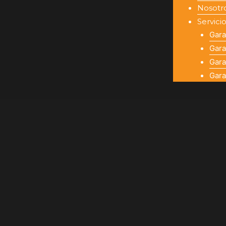
Nosotr
Servici
Gara
Gara
Gara
Gara